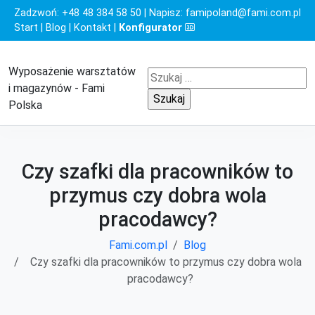
Zadzwoń:
+48 48 384 58 50
| Napisz:
famipoland@fami.com.pl
Start
|
Blog
|
Kontakt
|
Konfigurator
Wyposażenie warsztatów
Szukaj:
i magazynów - Fami
Polska
Czy szafki dla pracowników to
przymus czy dobra wola
pracodawcy?
Fami.com.pl
Blog
Czy szafki dla pracowników to przymus czy dobra wola
pracodawcy?