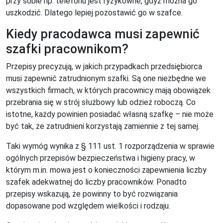
przy sobie np. telefonu jest ryzykowne, gdyż można go
uszkodzić. Dlatego lepiej pozostawić go w szafce.
Kiedy pracodawca musi zapewnić
szafki pracownikom?
Przepisy precyzują, w jakich przypadkach przedsiębiorca
musi zapewnić zatrudnionym szafki. Są one niezbędne we
wszystkich firmach, w których pracownicy mają obowiązek
przebrania się w strój służbowy lub odzież roboczą. Co
istotne, każdy powinien posiadać własną szafkę – nie może
być tak, że zatrudnieni korzystają zamiennie z tej samej.
Taki wymóg wynika z § 111 ust. 1 rozporządzenia w sprawie
ogólnych przepisów bezpieczeństwa i higieny pracy, w
którym m.in. mowa jest o konieczności zapewnienia liczby
szafek adekwatnej do liczby pracowników. Ponadto
przepisy wskazują, że powinny to być rozwiązania
dopasowane pod względem wielkości i rodzaju.