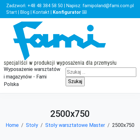
Zadzwoń:
+48 48 384 58 50
| Napisz:
famipoland@fami.com.pl
Start
|
Blog
|
Kontakt
|
Konfigurator
Wyposażenie warsztatów
Szukaj:
i magazynów - Fami
Polska
2500x750
Home
Stoły
Stoły warsztatowe Master
2500x750