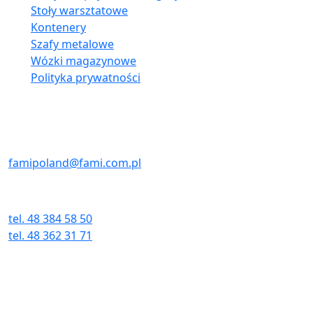
Stoły warsztatowe
Kontenery
Szafy metalowe
Wózki magazynowe
Polityka prywatności
Kontakt:
E-MAIL
famipoland@fami.com.pl
TELEFON I FAX
tel. 48 384 58 50
tel. 48 362 31 71
fax. 48 384 58 51
Adres:
ul. Wielkopolska 3E