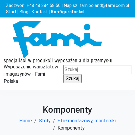
Zadzwoń:
+48 48 384 58 50
| Napisz:
famipoland@fami.com.pl
Start
|
Blog
|
Kontakt
|
Konfigurator
Wyposażenie warsztatów
Szukaj:
i magazynów - Fami
Polska
Komponenty
Home
Stoły
Stół montażowy, monterski
Komponenty