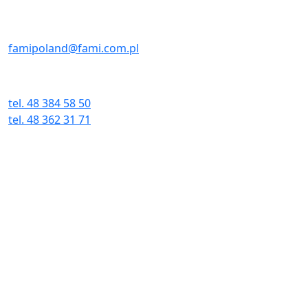
E-MAIL
famipoland@fami.com.pl
TELEFON I FAX
tel. 48 384 58 50
tel. 48 362 31 71
fax. 48 384 58 51
Adres:
ul. Wielkopolska 3E
26-600 Radom