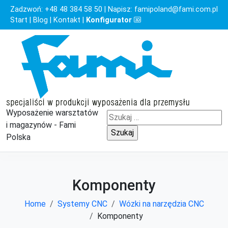
Zadzwoń:
+48 48 384 58 50
| Napisz:
famipoland@fami.com.pl
Start
|
Blog
|
Kontakt
|
Konfigurator
Wyposażenie warsztatów
Szukaj:
i magazynów - Fami
Polska
Komponenty
Home
Systemy CNC
Wózki na narzędzia CNC
Komponenty