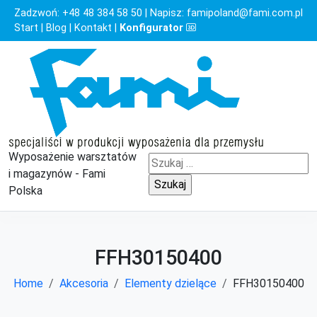
Zadzwoń:
+48 48 384 58 50
| Napisz:
famipoland@fami.com.pl
Start
|
Blog
|
Kontakt
|
Konfigurator
Wyposażenie warsztatów
Szukaj:
i magazynów - Fami
Polska
FFH30150400
Home
Akcesoria
Elementy dzielące
FFH30150400