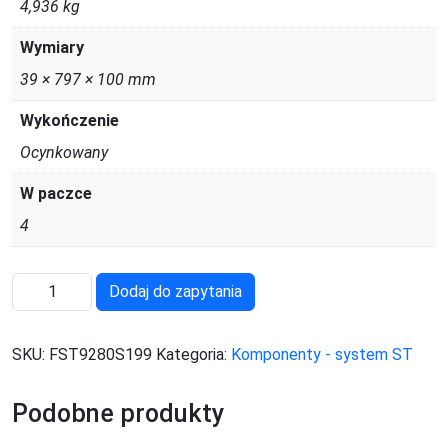
4,936 kg
Wymiary
39 × 797 × 100 mm
Wykończenie
Ocynkowany
W paczce
4
ilość
Dodaj do zapytania
FST9280S199
SKU:
FST9280S199
Kategoria:
Komponenty - system ST
Podobne produkty