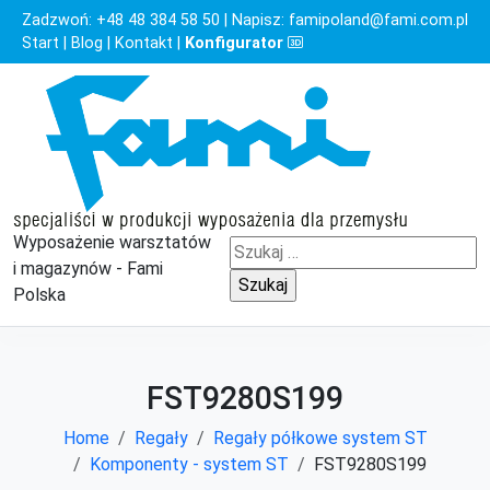
Zadzwoń:
+48 48 384 58 50
| Napisz:
famipoland@fami.com.pl
Start
|
Blog
|
Kontakt
|
Konfigurator
Wyposażenie warsztatów
Szukaj:
i magazynów - Fami
Polska
FST9280S199
Home
Regały
Regały półkowe system ST
Komponenty - system ST
FST9280S199