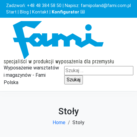
Zadzwoń:
+48 48 384 58 50
| Napisz:
famipoland@fami.com.pl
Start
|
Blog
|
Kontakt
|
Konfigurator
Wyposażenie warsztatów
Szukaj:
i magazynów - Fami
Polska
Stoły
Home
Stoły