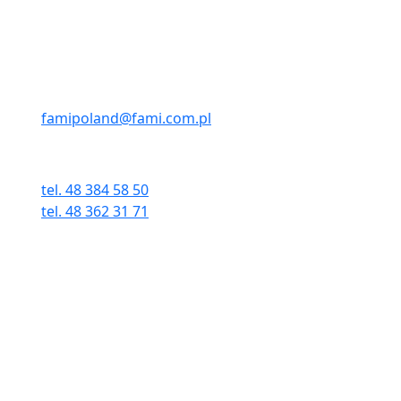
Kontakt:
A
E-MAIL
ul
famipoland@fami.com.pl
26
TELEFON I FAX
tel. 48 384 58 50
tel. 48 362 31 71
fax. 48 384 58 51