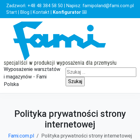
Zadzwoń:
+48 48 384 58 50
| Napisz:
famipoland@fami.com.pl
Start
|
Blog
|
Kontakt
|
Konfigurator
Wyposażenie warsztatów
Szukaj:
i magazynów - Fami
Polska
Polityka prywatności strony
internetowej
Fami.com.pl
Polityka prywatności strony internetowej