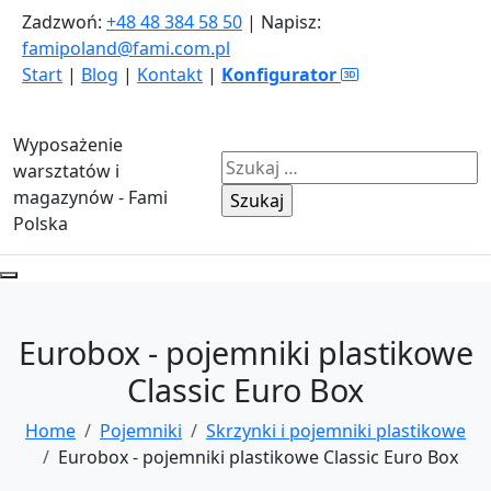
Zadzwoń:
+48 48 384 58 50
| Napisz:
famipoland@fami.com.pl
Start
|
Blog
|
Kontakt
|
Konfigurator
Wyposażenie
Szukaj:
warsztatów i
magazynów - Fami
Polska
Eurobox - pojemniki plastikowe
Classic Euro Box
Home
Pojemniki
Skrzynki i pojemniki plastikowe
Eurobox - pojemniki plastikowe Classic Euro Box