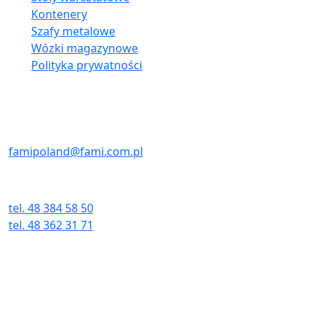
Kontenery
Szafy metalowe
Wózki magazynowe
Polityka prywatności
Kontakt:
E-MAIL
famipoland@fami.com.pl
TELEFON I FAX
tel. 48 384 58 50
tel. 48 362 31 71
fax. 48 384 58 51
Adres:
ul. Wielkopolska 3E