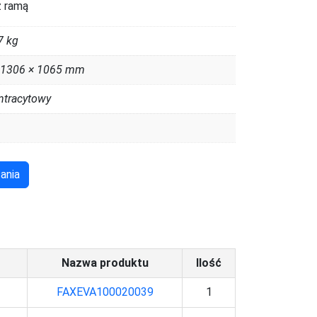
 ramą
7 kg
 1306 × 1065 mm
ntracytowy
ania
Nazwa produktu
Ilość
FAXEVA100020039
1