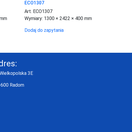
ECO1307
Art. ECO1307
 mm
Wymiary:
1300 × 2422 × 400 mm
Dodaj do zapytania
dres:
 Wielkopolska 3E
-600 Radom