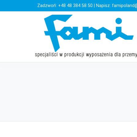
Zadzwoń:
+48 48 384 58 50
| Napisz:
famipoland@