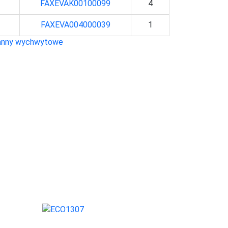
FAXEVAK00100099
4
FAXEVA004000039
1
nny wychwytowe