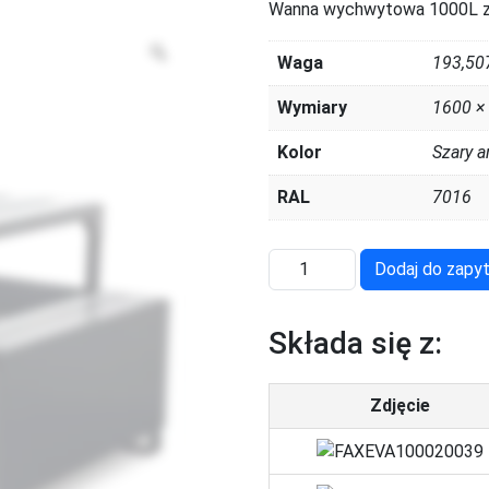
Wanna wychwytowa 1000L z
Zoom
Waga
193,50
Wymiary
1600 ×
Kolor
Szary a
RAL
7016
ilość
Dodaj do zapyt
ECO1321
Składa się z:
Zdjęcie