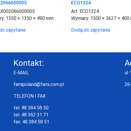
02066000005
ECO1324
FAX002066000005
Art. ECO1324
ry:
1350 × 1350 × 490 mm
Wymiary:
1300 × 3627 × 400
do zapytania
Dodaj do zapytania
Kontakt:
A
E-MAIL
ul.
famipoland@fami.com.pl
26
TELEFON I FAX
tel. 48 384 58 50
tel. 48 362 31 71
fax. 48 384 58 51