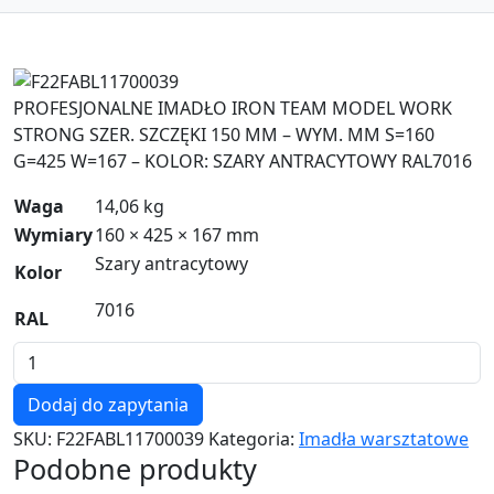
Zoom
PROFESJONALNE IMADŁO IRON TEAM MODEL WORK
STRONG SZER. SZCZĘKI 150 MM – WYM. MM S=160
G=425 W=167 – KOLOR: SZARY ANTRACYTOWY RAL7016
Waga
14,06 kg
Wymiary
160 × 425 × 167 mm
Szary antracytowy
Kolor
7016
RAL
ilość
F22FABL11700039
Dodaj do zapytania
SKU:
F22FABL11700039
Kategoria:
Imadła warsztatowe
Podobne produkty