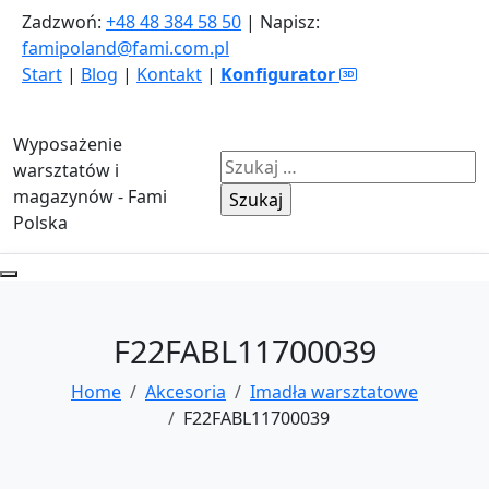
Zadzwoń:
+48 48 384 58 50
| Napisz:
famipoland@fami.com.pl
Start
|
Blog
|
Kontakt
|
Konfigurator
Wyposażenie
Szukaj:
warsztatów i
magazynów - Fami
Polska
F22FABL11700039
Home
Akcesoria
Imadła warsztatowe
F22FABL11700039