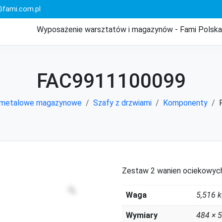
fami.com.pl
Wyposażenie warsztatów i magazynów - Fami Polska
FAC9911100099
 metalowe magazynowe
Szafy z drzwiami
Komponenty
Zestaw 2 wanien ociekowyc
Zoom
Waga
5,516 
Wymiary
484 × 