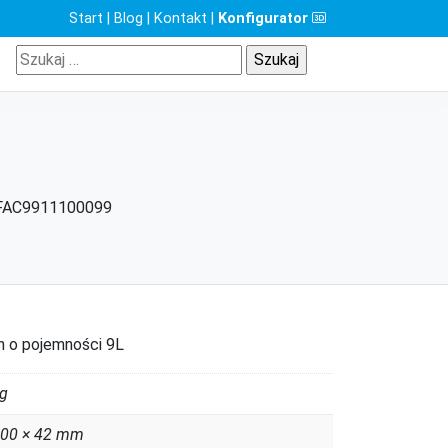
Start
|
Blog
|
Kontakt
|
Konfigurator
Szukaj:
FAC9911100099
h o pojemności 9L
kg
500 × 42 mm