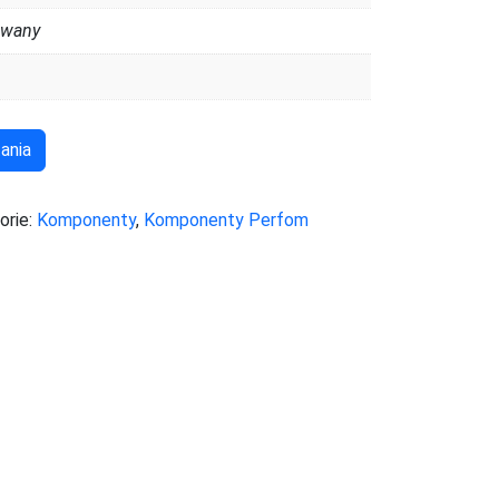
owany
ania
orie:
Komponenty
,
Komponenty Perfom