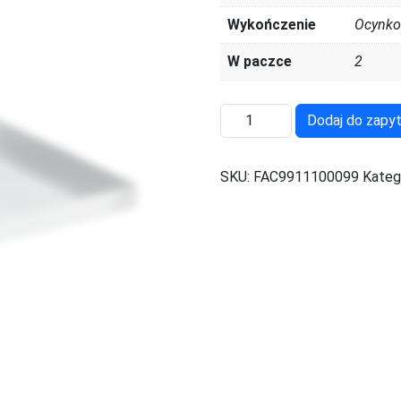
Wykończenie
Ocynk
W paczce
2
ilość
Dodaj do zapyt
FAC9911100099
SKU:
FAC9911100099
Kateg