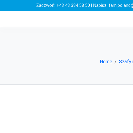
Zadzwoń:
+48 48 384 58 50
| Napisz:
famipoland@
Home
Szafy