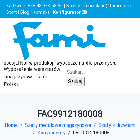
Zadzwoń:
+48 48 384 58 50
| Napisz:
famipoland@fami.com.pl
Start
|
Blog
|
Kontakt
|
Konfigurator
Wyposażenie warsztatów
Szukaj:
i magazynów - Fami
Polska
FAC9912180008
Home
Szafy metalowe magazynowe
Szafy z drzwiami
Komponenty
FAC9912180008