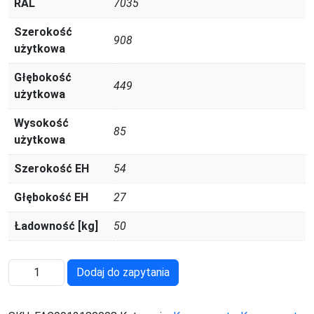
RAL
7035
Szerokość
908
użytkowa
Głębokość
449
użytkowa
Wysokość
85
użytkowa
Szerokość EH
54
Głębokość EH
27
Ładowność [kg]
50
ilość
Dodaj do zapytania
FAC9912180008