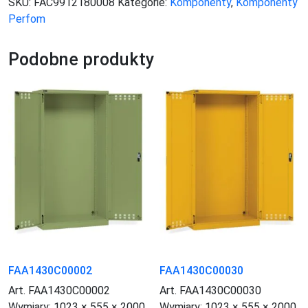
SKU:
FAC9912180008
Kategorie:
Komponenty
,
Komponenty
Perfom
Podobne produkty
FAA1430C00002
FAA1430C00030
Art. FAA1430C00002
Art. FAA1430C00030
Wymiary:
1023 × 555 × 2000
Wymiary:
1023 × 555 × 2000