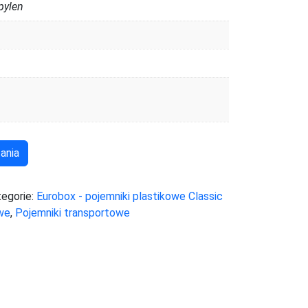
pylen
ania
tegorie:
Eurobox - pojemniki plastikowe Classic
owe
,
Pojemniki transportowe