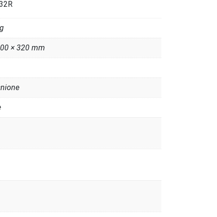
432R
kg
400 × 320 mm
nione
e