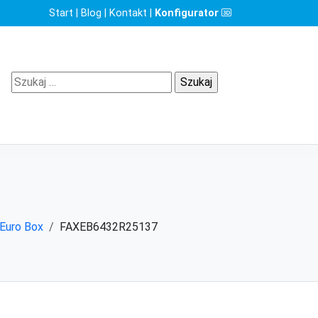
Start
|
Blog
|
Kontakt
|
Konfigurator
Szukaj:
 Euro Box
FAXEB6432R25137