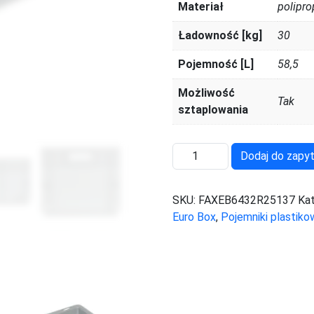
Materiał
polipro
Ładowność [kg]
30
Pojemność [L]
58,5
Możliwość
Tak
sztaplowania
ilość
Dodaj do zapyt
FAXEB6432R25137
SKU:
FAXEB6432R25137
Ka
Euro Box
,
Pojemniki plastik