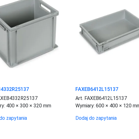
B4332R25137
FAXEB6412L15137
FAXEB4332R25137
Art. FAXEB6412L15137
ry:
400 × 300 × 320 mm
Wymiary:
600 × 400 × 120 m
do zapytania
Dodaj do zapytania