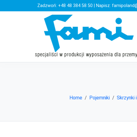
Zadzwoń:
+48 48 384 58 50
| Napisz:
famipoland@
Home
Pojemniki
Skrzynki 