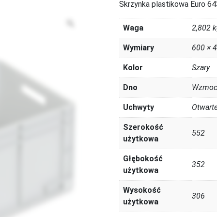
Skrzynka plastikowa Euro 6
Zoom
Waga
2,802 
Wymiary
600 × 
Kolor
Szary
Dno
Wzmoc
Uchwyty
Otwart
Szerokość
552
użytkowa
Głębokość
352
użytkowa
Wysokość
306
użytkowa