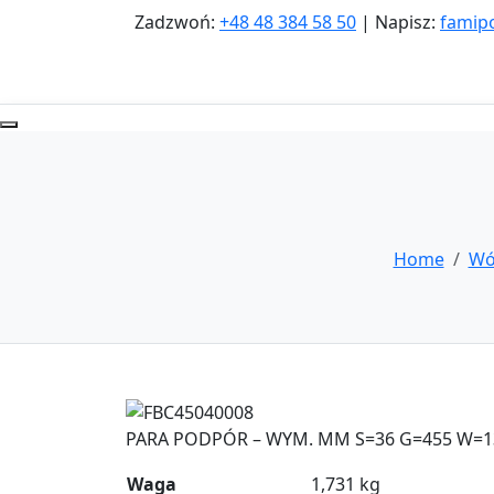
Zadzwoń:
+48 48 384 58 50
| Napisz:
famip
Home
Wó
Zoom
PARA PODPÓR – WYM. MM S=36 G=455 W=13
Waga
1,731 kg