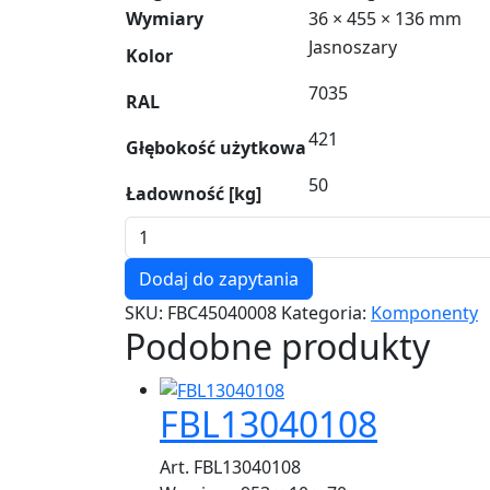
Wymiary
36 × 455 × 136 mm
Jasnoszary
Kolor
7035
RAL
421
Głębokość użytkowa
50
Ładowność [kg]
ilość
FBC45040008
Dodaj do zapytania
SKU:
FBC45040008
Kategoria:
Komponenty
Podobne produkty
FBL13040108
Art. FBL13040108