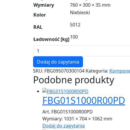
Wymiary
760 × 300 × 35 mm
Niebieski
Kolor
5012
RAL
100
Ładowność [kg]
ilość
FBG09S070300104
Dodaj do zapytania
SKU:
FBG09S070300104
Kategoria:
Kompone
Podobne produkty
FBG01S1000R00PD
Art. FBG01S1000R00PD
Wymiary:
1031 × 704 × 1062 mm
Dodaj do zapytania