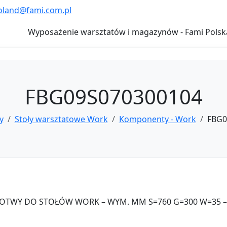
oland@fami.com.pl
Wyposażenie warsztatów i magazynów - Fami Polsk
FBG09S070300104
y
Stoły warsztatowe Work
Komponenty - Work
FBG0
WY DO STOŁÓW WORK – WYM. MM S=760 G=300 W=35 – K