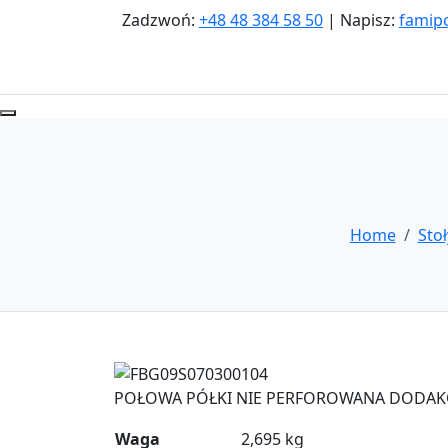
Zadzwoń:
+48 48 384 58 50
| Napisz:
famip
Home
Stoł
Zoom
POŁOWA PÓŁKI NIE PERFOROWANA DODAKOT
Waga
2,695 kg