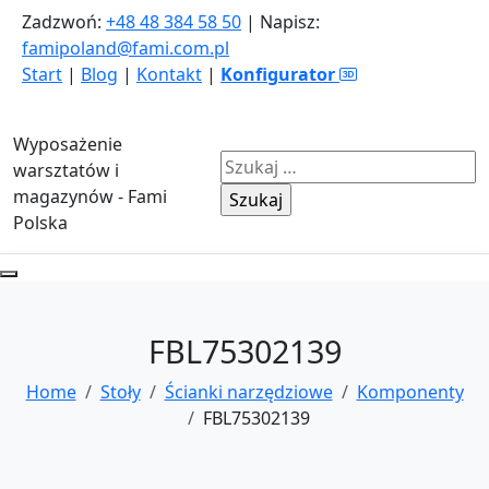
Zadzwoń:
+48 48 384 58 50
| Napisz:
famipoland@fami.com.pl
Start
|
Blog
|
Kontakt
|
Konfigurator
Wyposażenie
Szukaj:
warsztatów i
magazynów - Fami
Polska
FBL75302139
Home
Stoły
Ścianki narzędziowe
Komponenty
FBL75302139