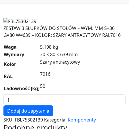
Zoom
ZESTAW 3 SŁUPKÓW DO STOŁÓW – WYM. MM S=30
G=80 W=639 – KOLOR: SZARY ANTRACYTOWY RAL7016
Waga
5,198 kg
Wymiary
30 × 80 × 639 mm
Szary antracytowy
Kolor
7016
RAL
50
Ładowność [kg]
ilość
FBL75302139
Dodaj do zapytania
SKU:
FBL75302139
Kategoria:
Komponenty
Podobne produkty