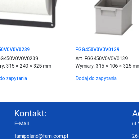
50V0V0V0239
FGG450V0V0V0139
FGG450V0V0V0239
Art. FGG450V0V0V0139
ry:
315 × 240 × 325 mm
Wymiary:
315 × 106 × 325 m
do zapytania
Dodaj do zapytania
Kontakt:
A
E-MAIL
ul.
famipoland@fami.com.pl
26