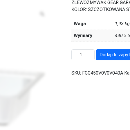
ZLEWOZMYWAK GEAR GARAG
KOLOR: SZCZOTKOWANA S
Zoom
Waga
1,93 kg
Wymiary
440 × 
ilość
Dodaj do zapyt
FGG450V0V0V040A
SKU:
FGG450V0V0V040A
Ka