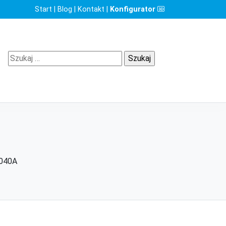
Start
|
Blog
|
Kontakt
|
Konfigurator
Szukaj:
040A