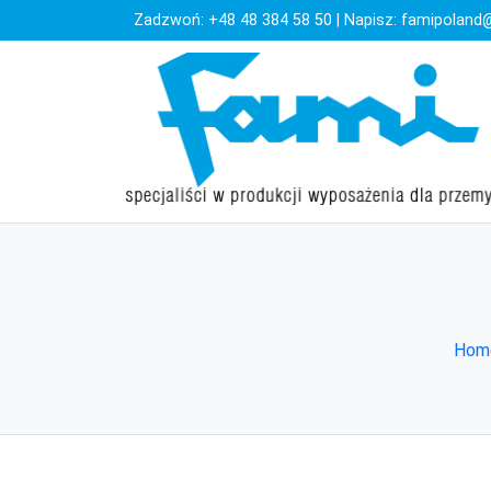
Zadzwoń:
+48 48 384 58 50
| Napisz:
famipoland@
Hom