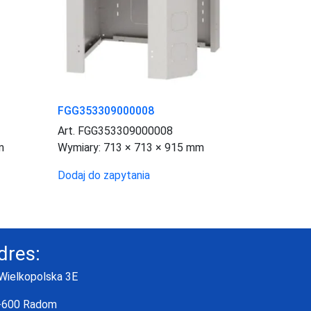
FGG353309000008
Art. FGG353309000008
m
Wymiary:
713 × 713 × 915 mm
Dodaj do zapytania
dres:
 Wielkopolska 3E
-600 Radom