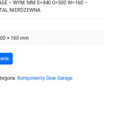
E – WYM. MM S=440 G=500 W=160 –
TAL NIERDZEWNA
500 × 160 mm
ania
tegoria:
Komponenty Gear Garage