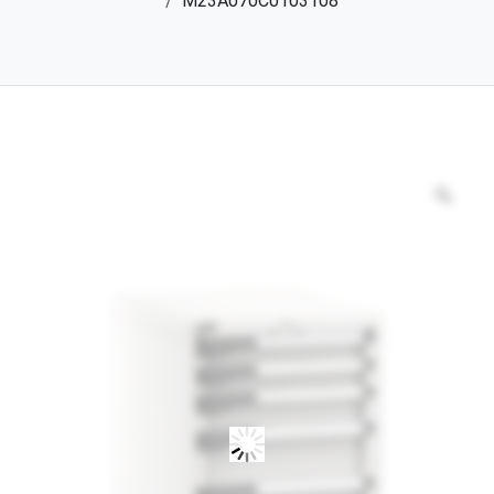
M23A070C0103108
Zoo