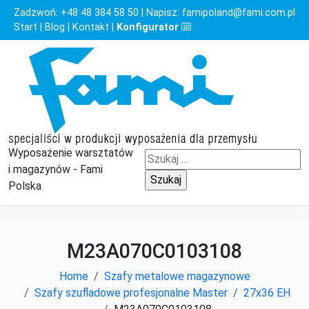
Zadzwoń:
+48 48 384 58 50
| Napisz:
famipoland@fami.com.pl
Start
|
Blog
|
Kontakt
|
Konfigurator
Wyposażenie warsztatów
Szukaj:
i magazynów - Fami
Polska
M23A070C0103108
Home
Szafy metalowe magazynowe
Szafy szufladowe profesjonalne Master
27x36 EH