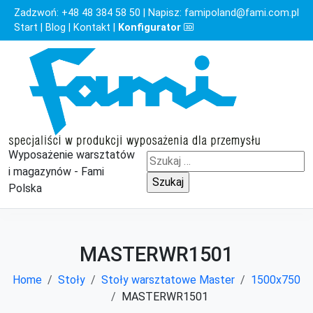
Zadzwoń:
+48 48 384 58 50
| Napisz:
famipoland@fami.com.pl
Start
|
Blog
|
Kontakt
|
Konfigurator
Wyposażenie warsztatów
Szukaj:
i magazynów - Fami
Polska
MASTERWR1501
Home
Stoły
Stoły warsztatowe Master
1500x750
MASTERWR1501