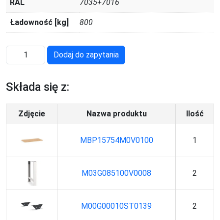
RAL
7035+7016
Ładowność [kg]
800
ilość
Dodaj do zapytania
MASTERWR1501
Składa się z:
Zdjęcie
Nazwa produktu
Ilość
MBP15754M0V0100
1
M03G085100V0008
2
M00G00010ST0139
2