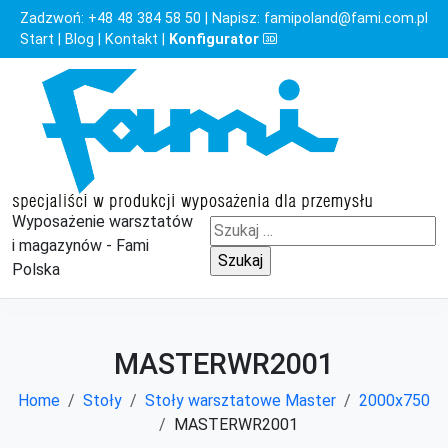
Zadzwoń:
+48 48 384 58 50
| Napisz:
famipoland@fami.com.pl
Start
|
Blog
|
Kontakt
|
Konfigurator
Wyposażenie warsztatów
Szukaj:
i magazynów - Fami
Polska
MASTERWR2001
Home
Stoły
Stoły warsztatowe Master
2000x750
MASTERWR2001