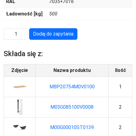
RAL
7035+7016
Ładowność [kg]
500
ilość
Dodaj do zapytania
MASTERWR2001
Składa się z:
Zdjęcie
Nazwa produktu
Ilość
MBP20754M0V0100
1
M03G085100V0008
2
M00G00010ST0139
2