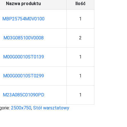
Nazwa produktu
Ilość
MBP25754M0V0100
1
M03G085100V0008
2
M00G00010ST0139
1
M00G00010ST0299
1
M23A085C01090PD
1
gorie:
2500x750
,
Stół warsztatowy