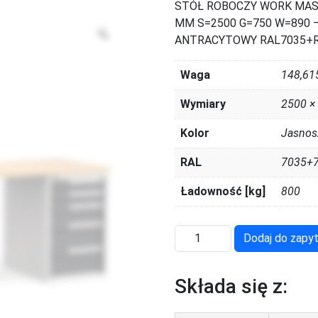
STÓŁ ROBOCZY WORK MAST
MM S=2500 G=750 W=890 –
Zoom
ANTRACYTOWY RAL7035+
Waga
148,61
Wymiary
2500 ×
Kolor
Jasnosz
RAL
7035+
Ładowność [kg]
800
ilość
Dodaj do zapyt
MASTERWR2531
Składa się z: