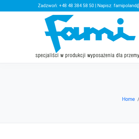
Zadzwoń:
+48 48 384 58 50
| Napisz:
famipoland@
Home