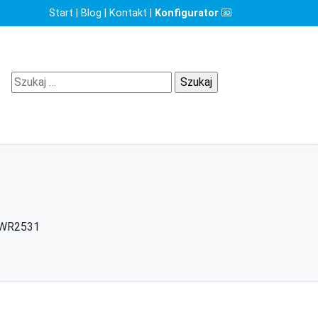
Start
|
Blog
|
Kontakt
|
Konfigurator
Szukaj:
WR2531