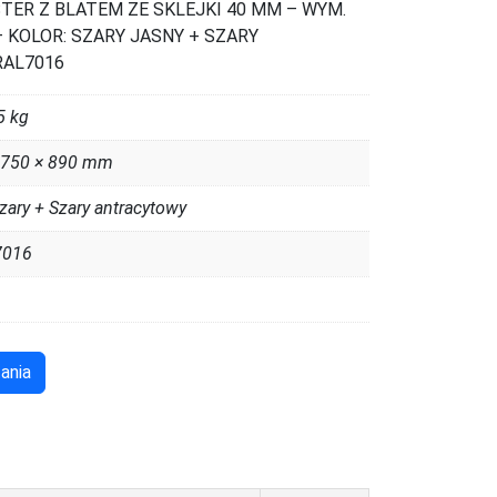
ER Z BLATEM ZE SKLEJKI 40 MM – WYM.
 KOLOR: SZARY JASNY + SZARY
RAL7016
5 kg
 750 × 890 mm
ary + Szary antracytowy
7016
ania