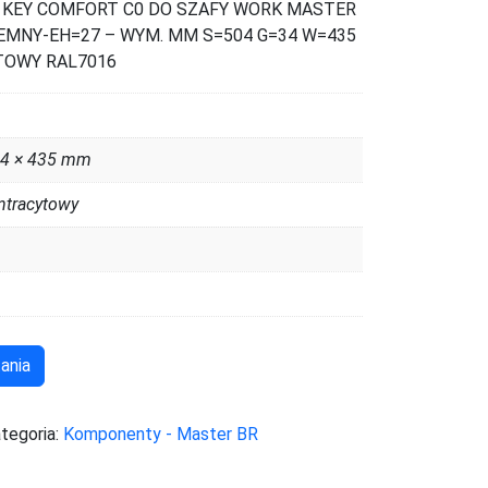
 KEY COMFORT C0 DO SZAFY WORK MASTER
EMNY-EH=27 – WYM. MM S=504 G=34 W=435
TOWY RAL7016
34 × 435 mm
ntracytowy
ania
tegoria:
Komponenty - Master BR