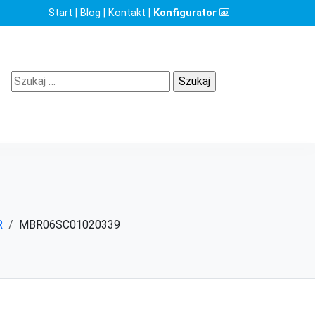
Start
|
Blog
|
Kontakt
|
Konfigurator
Szukaj:
R
MBR06SC01020339