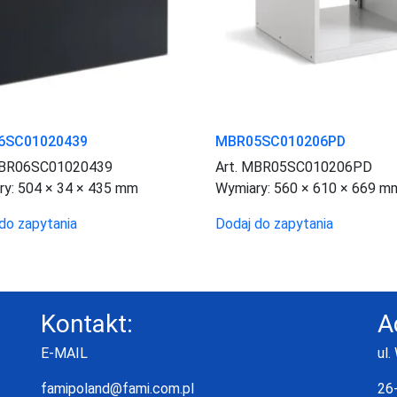
6SC01020439
MBR05SC010206PD
MBR06SC01020439
Art. MBR05SC010206PD
ry:
504 × 34 × 435 mm
Wymiary:
560 × 610 × 669 m
do zapytania
Dodaj do zapytania
Kontakt:
A
E-MAIL
ul.
famipoland@fami.com.pl
26