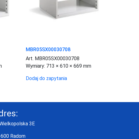
MBR05SX00030708
Art. MBR05SX00030708
m
Wymiary:
713 × 610 × 669 mm
Dodaj do zapytania
dres:
 Wielkopolska 3E
-600 Radom