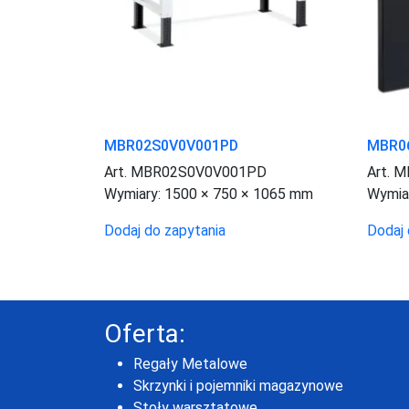
MBR02S0V0V001PD
MBR0
Art. MBR02S0V0V001PD
Art. 
Wymiary:
1500 × 750 × 1065 mm
Wymia
Dodaj do zapytania
Dodaj 
Oferta:
Regały Metalowe
Skrzynki i pojemniki magazynowe
Stoły warsztatowe