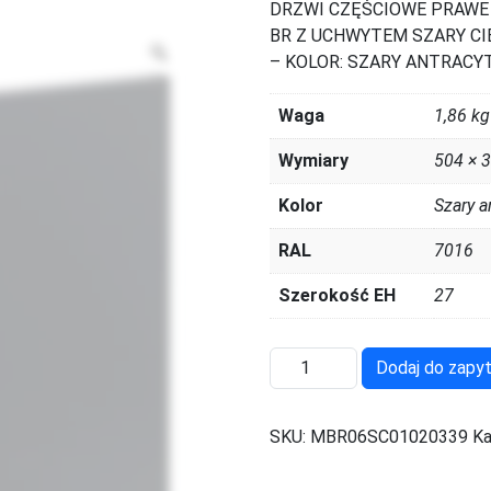
DRZWI CZĘŚCIOWE PRAWE
BR Z UCHWYTEM SZARY CI
Zoom
– KOLOR: SZARY ANTRACY
Waga
1,86 kg
Wymiary
504 × 
Kolor
Szary a
RAL
7016
Szerokość EH
27
ilość
Dodaj do zapyt
MBR06SC01020339
SKU:
MBR06SC01020339
Ka