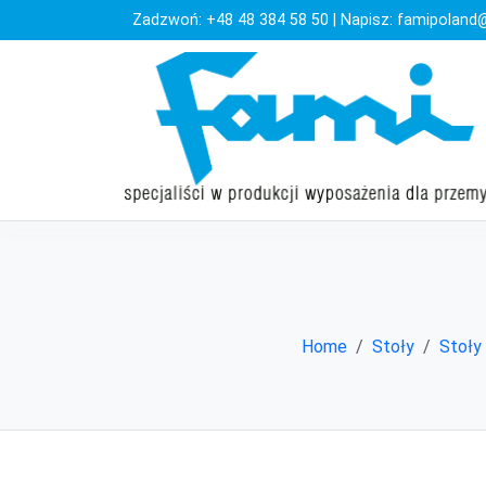
Zadzwoń:
+48 48 384 58 50
| Napisz:
famipoland@
Home
Stoły
Stoły