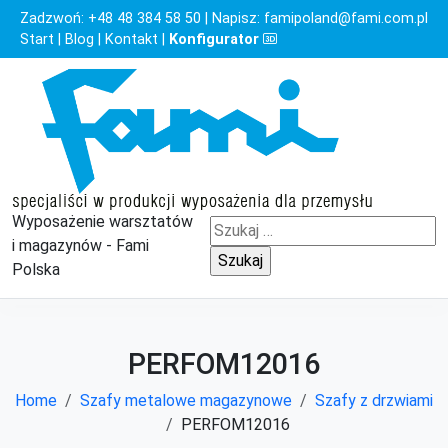
Zadzwoń:
+48 48 384 58 50
| Napisz:
famipoland@fami.com.pl
Start
|
Blog
|
Kontakt
|
Konfigurator
Wyposażenie warsztatów
Szukaj:
i magazynów - Fami
Polska
PERFOM12016
Home
Szafy metalowe magazynowe
Szafy z drzwiami
PERFOM12016