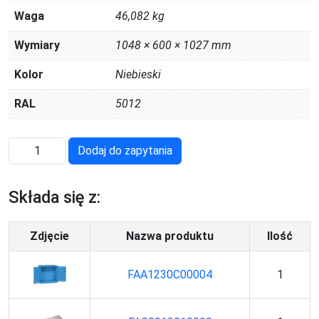
Waga
46,082 kg
Wymiary
1048 × 600 × 1027 mm
Kolor
Niebieski
RAL
5012
ilość
Dodaj do zapytania
PERFOM12016
Składa się z:
Zdjęcie
Nazwa produktu
Ilość
FAA1230C00004
1