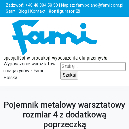
Zadzwoń:
+48 48 384 58 50
| Napisz:
famipoland@fami.com.pl
Start
|
Blog
|
Kontakt
|
Konfigurator
Wyposażenie warsztatów
Szukaj:
i magazynów - Fami
Polska
Pojemnik metalowy warsztatowy
rozmiar 4 z dodatkową
poprzeczką