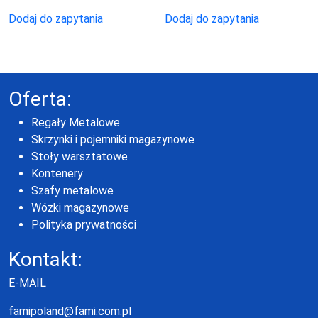
produktu
produktu
Dodaj do zapytania
Dodaj do zapytania
Oferta:
Regały Metalowe
Skrzynki i pojemniki magazynowe
Stoły warsztatowe
Kontenery
Szafy metalowe
Wózki magazynowe
Polityka prywatności
Kontakt:
E-MAIL
famipoland@fami.com.pl