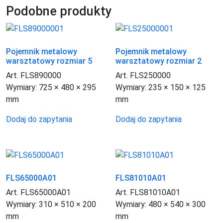
z
Podobne produkty
dodatkową
poprzeczką
Pojemnik metalowy
Pojemnik metalowy
warsztatowy rozmiar 5
warsztatowy rozmiar 2
Art. FLS890000
Art. FLS250000
Wymiary:
725 × 480 × 295
Wymiary:
235 × 150 × 125
mm
mm
Ten
Ten
Dodaj do zapytania
Dodaj do zapytania
produkt
produkt
ma
ma
wiele
wiele
wariantów.
wariantów.
Opcje
Opcje
FLS65000A01
FLS81010A01
można
można
Art. FLS65000A01
Art. FLS81010A01
wybrać
wybrać
Wymiary:
310 × 510 × 200
Wymiary:
480 × 540 × 300
na
na
mm
mm
stronie
stronie