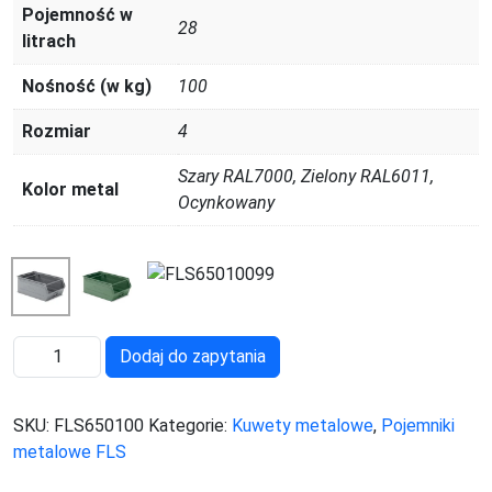
Pojemność w
28
litrach
Nośność (w kg)
100
Rozmiar
4
Szary RAL7000, Zielony RAL6011,
Kolor metal
Ocynkowany
ilość
Dodaj do zapytania
Pojemnik
metalowy
SKU:
FLS650100
Kategorie:
Kuwety metalowe
,
Pojemniki
warsztatowy
metalowe FLS
rozmiar
4