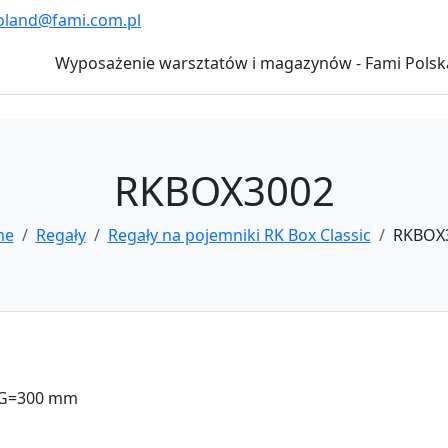
oland@fami.com.pl
Wyposażenie warsztatów i magazynów - Fami Polsk
RKBOX3002
me
Regały
Regały na pojemniki RK Box Classic
RKBOX
, G=300 mm