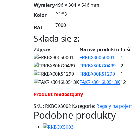
Wymiary
496 × 304 × 546 mm
Szary
Kolor
7000
RAL
Składa się z:
Zdjęcie
Nazwa produktu
Ilość
FRKBX30050001
1
FRKBX30KG0499
2
FRKBX00KS1299
1
FAXRK3016L0513K
12
Produkt niedostępny
SKU:
RKBOX3002
Kategorie:
Regały na pojem
Podobne produkty