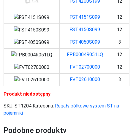
FST4200S199
12
FST4151S099
12
FST4150S099
12
FST4050S099
3
FPB0004R051LQ
12
FVT02700000
12
FVT02610000
3
Produkt niedostępny
SKU:
ST1204
Kategoria:
Regały półkowe system ST na
pojemniki
Podobne produkty