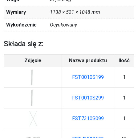
Wymiary
1138 × 521 × 1048 mm
Wykończenie
Ocynkowany
Składa się z:
Zdjęcie
Nazwa produktu
Ilość
FST0010S199
1
FST0010S299
1
FST7310S099
1