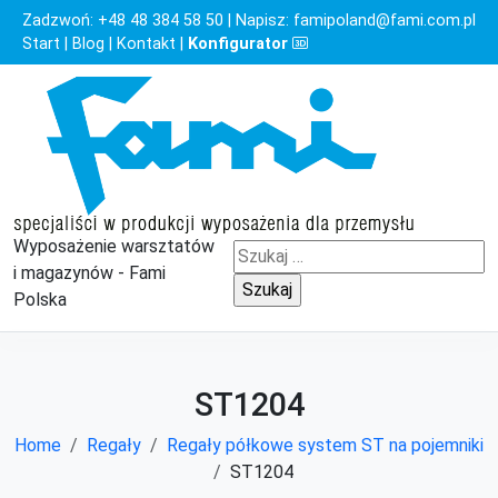
Zadzwoń:
+48 48 384 58 50
| Napisz:
famipoland@fami.com.pl
Start
|
Blog
|
Kontakt
|
Konfigurator
Wyposażenie warsztatów
Szukaj:
i magazynów - Fami
Polska
ST1204
Home
Regały
Regały półkowe system ST na pojemniki
ST1204