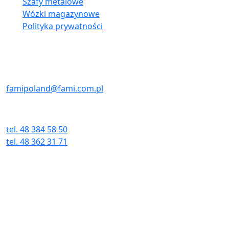
Szafy metalowe
Wózki magazynowe
Polityka prywatności
Kontakt:
E-MAIL
famipoland@fami.com.pl
TELEFON I FAX
tel. 48 384 58 50
tel. 48 362 31 71
fax. 48 384 58 51
Adres:
ul. Wielkopolska 3E
26-600 Radom