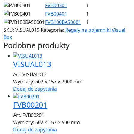
FVB00301
1
FVB00401
1
FVB100BAS0001
1
SKU:
VISUAL019
Kategoria:
Regały na pojemniki Visual
Box
Podobne produkty
VISUAL013
Art. VISUAL013
Wymiary:
602 × 157 × 2000 mm
Dodaj do zapytania
FVB00201
Art. FVB00201
Wymiary:
602 × 157 × 500 mm
Dodaj do zapytania