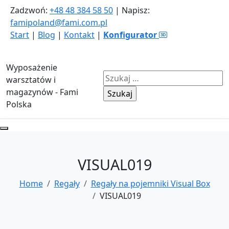
Zadzwoń:
+48 48 384 58 50
| Napisz:
famipoland@fami.com.pl
Start
|
Blog
|
Kontakt
|
Konfigurator
Wyposażenie
Szukaj:
warsztatów i
magazynów - Fami
Polska
VISUAL019
Home
Regały
Regały na pojemniki Visual Box
VISUAL019