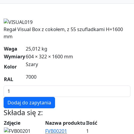
Zoom
Regał Visual Box z cokołem, z 55 szufladkami H=1600
mm
Waga
25,012 kg
Wymiary
604 × 322 × 1600 mm
Szary
Kolor
7000
RAL
ilość
VISUAL019
Dodaj do zapytania
Składa się z:
Zdjęcie
Nazwa produktu
Ilość
FVB00201
1