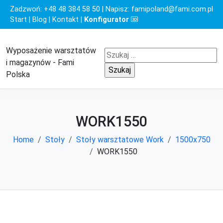
Zadzwoń:
+48 48 384 58 50
| Napisz:
famipoland@fami.com.pl
Start
|
Blog
|
Kontakt
|
Konfigurator
Wyposażenie warsztatów
Szukaj:
i magazynów - Fami
Polska
WORK1550
Home
Stoły
Stoły warsztatowe Work
1500x750
WORK1550