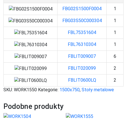
FBG02S1500F0004
1
FBG03S50C000304
1
FBL75351604
1
FBL76310304
1
FBLIT009007
6
FBLIT020099
2
FBLIT0600LQ
2
SKU:
WORK1550
Kategorie:
1500x750
,
Stoły metalowe
Podobne produkty