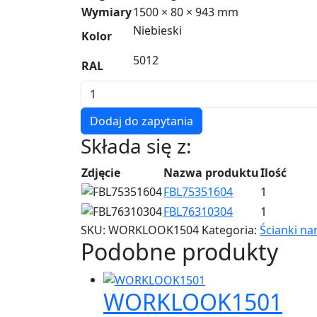
Wymiary
1500 × 80 × 943 mm
Niebieski
Kolor
5012
RAL
ilość
WORKLOOK1504
Dodaj do zapytania
Składa się z:
Zdjęcie
Nazwa produktu
Ilość
FBL75351604
1
FBL76310304
1
SKU:
WORKLOOK1504
Kategoria:
Ścianki n
Podobne produkty
WORKLOOK1501