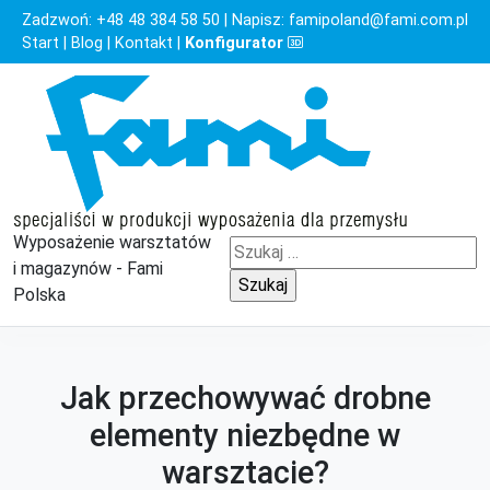
Zadzwoń:
+48 48 384 58 50
| Napisz:
famipoland@fami.com.pl
Start
|
Blog
|
Kontakt
|
Konfigurator
Wyposażenie warsztatów
Szukaj:
i magazynów - Fami
Polska
Jak przechowywać drobne
elementy niezbędne w
warsztacie?